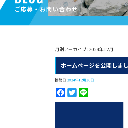
月別アーカイブ:
2024年12月
ホームページを公開しま
投稿日
2024年12月16日
F
T
Li
a
w
n
c
itt
e
e
er