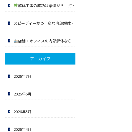
解体工事の成功は準備から｜打ち合わせで確認するポイント
吉
スピーディーかつ丁寧な内部解体工事｜吉田解体の取り組み
福岡
店舗・オフィスの内部解体なら吉田解体へ｜スピーディーかつ丁寧に対応
アーカイブ
2026年7月
2026年6月
2026年5月
2026年4月