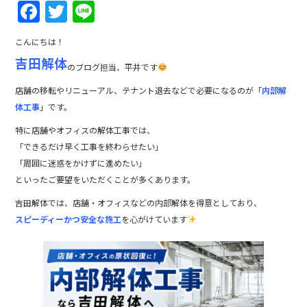
F
T
Li
a
w
n
こんにちは！
c
itt
e
吉田解体
のブログ担当、平井です
e
er
b
店舗の移転やリニューアル、テナント退去などで必要になるのが「
内部解
体工事
」です。
o
特に店舗やオフィスの解体工事では、
o
「できるだけ早く工事を終わらせたい」
k
「周囲に迷惑をかけずに進めたい」
といったご要望をいただくことが多くあります。
吉田解体では、店舗・オフィスなどの内部解体を得意としており、
スピーディーかつ安全な施工
を心がけています