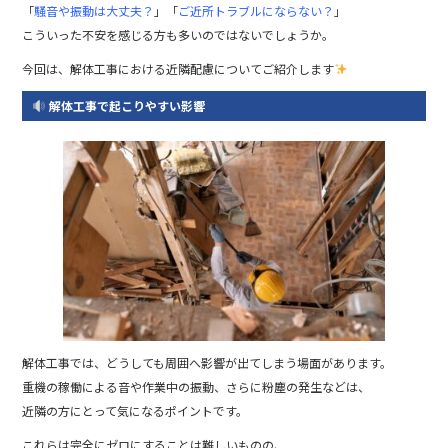
o
「
騒音や振動は大丈夫？
」「
ご近所トラブルにならない？
」
k
こういった不安を感じる方も多いのではないでしょうか。
今回は、解体工事における近隣配慮についてご紹介します
解体工事で起こりやすい影響
解体工事では、どうしても周囲へ影響が出てしまう場面があります。
重機の稼働による音や作業中の振動、さらに粉塵の発生などは、
近隣の方にとって気になるポイントです。
これらは完全にゼロにすることは難しいものの、