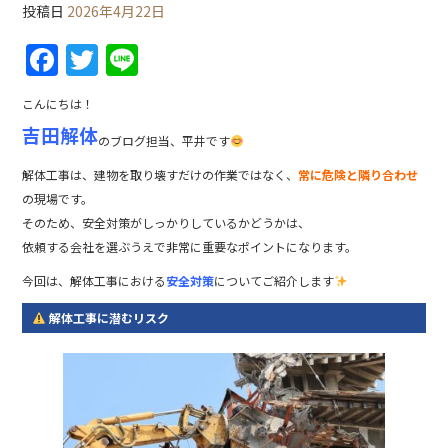
投稿日
2026年4月22日
F
T
Li
a
w
n
こんにちは！
c
itt
e
吉田解体
のブログ担当、平井です
e
er
b
解体工事は、建物を取り壊すだけの作業ではなく、
常に危険と隣り合わせ
の現場です。
o
そのため、安全対策がしっかりしているかどうかは、
o
依頼する会社を選ぶうえで非常に重要なポイントになります。
k
今回は、解体工事における
安全対策
についてご紹介します
解体工事に潜むリスク