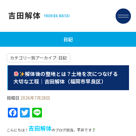
日記
カテゴリー別アーカイブ:
日記
解体後の整地とは？土地を次につなげる
大切な工程｜吉田解体（福岡市早良区）
投稿日
2026年7月28日
F
T
Li
a
w
n
吉田解体
c
itt
e
こんにちは！
のブログ担当、平井です