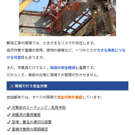
解体工事の現場では、さまざまなリスクが存在します。
高所作業や重機の使用、建物の崩壊など、一つのミスが
大きな事故につな
がる可能
性もあります。
また、作業員だけでなく、
周囲の安全確保
も重要です。
だからこそ、事前の対策と現場での管理が欠かせません。
現場で行う安全対策
吉田解体では、すべての現場で
安全対策を徹底
しています。
作業前のミーティング・危険予知
保護具の着用徹底
足場・養生の適切な設置
重機作業時の周囲確認