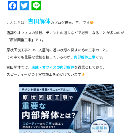
F
T
Li
a
w
n
吉田解体
c
itt
e
こんにちは！
のブログ担当、平井です
e
er
店舗やオフィスの移転、テナントの退去などで必要になることが多いのが
b
「原状回復工事」です。
o
原状回復工事とは、入居時に近い状態へ戻すための工事のこと。
その中でも重要な役割を担っているのが、
内部解体工事
です。
o
吉田解体では、
店舗・オフィスの内部解体
を得意としており、
k
スピーディーかつ丁寧な施工を心がけています