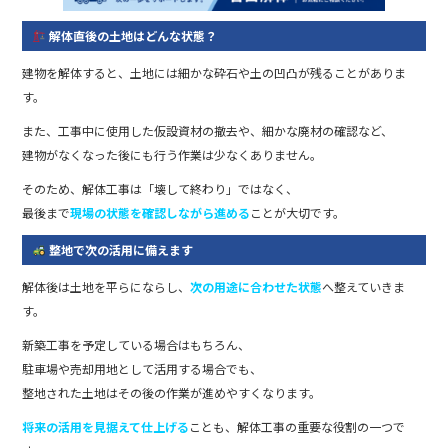
解体直後の土地はどんな状態？
建物を解体すると、土地には細かな砕石や土の凹凸が残ることがありま
す。
また、工事中に使用した仮設資材の撤去や、細かな廃材の確認など、
建物がなくなった後にも行う作業は少なくありません。
そのため、解体工事は「壊して終わり」ではなく、
最後まで
現場の状態を確認しながら進める
ことが大切です。
整地で次の活用に備えます
解体後は土地を平らにならし、
次の用途に合わせた状態
へ整えていきま
す。
新築工事を予定している場合はもちろん、
駐車場や売却用地として活用する場合でも、
整地された土地はその後の作業が進めやすくなります。
将来の活用を見据えて仕上げる
ことも、解体工事の重要な役割の一つで