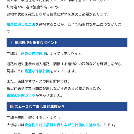
鉄骨造やRC造は強度が高いため、
建物の状態を確認しながら慎重に解体を進める必要があります。
構造に適した工法
を選択することが、安全で効率的な施工につながりま
す。
現場環境も重要なポイント
工期は、
建物の周辺環境
によっても変わります。
道路の幅や重機の搬入経路、隣接する建物との距離などを確認しながら、
現場ごとに
最適な作業計画
を立てています。
また、店舗やオフィスの内部解体では、
搬出経路や作業時間に配慮しながら進める必要があるため、
事前の計画づくり
が欠かせません。
スムーズな工事は事前準備から
工期を無理に短くすることよりも、
大切なのは
安全性と施工品質を保ちながら計画的に進める
ことです。