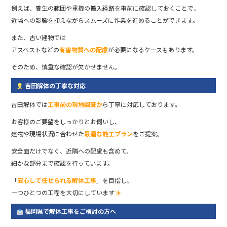
例えば、養生の範囲や重機の搬入経路を事前に確認しておくことで、
近隣への影響を抑えながらスムーズに作業を進めることができます。
また、古い建物では
アスベストなどの
有害物質への配慮
が必要になるケースもあります。
そのため、慎重な確認が欠かせません。
吉田解体の丁寧な対応
吉田解体では
工事前の現地調査か
ら丁寧に対応しております。
お客様のご要望をしっかりとお伺いし、
建物や現場状況に合わせた
最適な施工プラン
をご提案。
安全面だけでなく、近隣への配慮も含めて、
細かな部分まで確認を行っています。
「
安心して任せられる解体工事
」を目指し、
一つひとつの工程を大切にしています
福岡県で解体工事をご検討の方へ