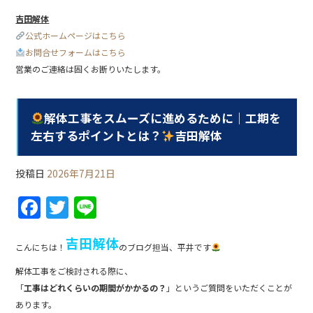
吉田解体
公式ホームページはこちら
お問合せフォームはこちら
営業のご連絡は固くお断りいたします。
解体工事をスムーズに進めるために｜工期を
左右するポイントとは？
吉田解体
投稿日
2026年7月21日
F
T
Li
a
w
n
吉田解体
c
itt
e
こんにちは！
のブログ担当、平井です
e
er
解体工事をご検討される際に、
b
「
工事はどれくらいの期間がかかるの？
」というご質問をいただくことが
あります。