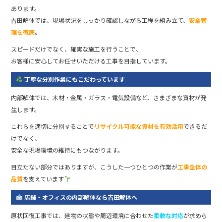
あります。
吉田解体では、現場状況をしっかり確認しながら工程を組み立て、
安全管
理を徹底
。
スピードだけでなく、確実な施工を行うことで、
お客様に安心してお任せいただける工事を目指しています。
丁寧な分別作業にもこだわっています
内部解体では、木材・金属・ガラス・電気設備など、さまざまな資材が発
生します。
これらを適切に分別することで
リサイクル可能な資材を有効活用
できるだ
けでなく、
安全な現場環境の維持にもつながります。
目立たない部分ではありますが、こうした一つひとつの作業が
工事全体の
品質
を支えています
店舗・オフィスの内部解体なら吉田解体へ
原状回復工事では、建物の状態や周辺環境に合わせた
柔軟な対応
が求めら