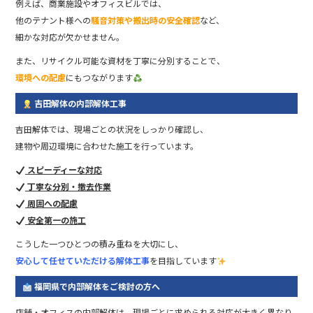
例えば、商業施設やオフィスビルでは、
他のテナント様への
騒音対策や搬出時の安全確認
など、
細かな対応が欠かせません。
また、リサイクル可能な資材を丁寧に分別することで、
環境への配慮
にもつながります
吉田解体の内部解体工事
吉田解体では、現場ごとの状況をしっかり確認し、
建物や周辺環境に合わせた施工を行っています。
スピーディーな対応
丁寧な分別・撤去作業
周囲への配慮
安全第一の施工
こうした一つひとつの積み重ねを大切にし、
安心して任せていただける解体工事
を目指しています
福岡県で内部解体をご検討の方へ
店舗・オフィスの内部解体は、現場ごとに求められる対応が大きく異なり