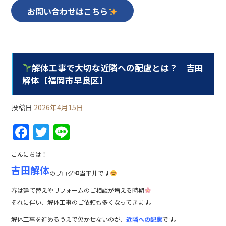
お問い合わせはこちら
解体工事で大切な近隣への配慮とは？｜吉田
解体【福岡市早良区】
投稿日
2026年4月15日
F
T
Li
a
w
n
こんにちは！
c
itt
e
吉田解体
のブログ担当平井です
e
er
b
春は建て替えやリフォームのご相談が増える時期
それに伴い、解体工事のご依頼も多くなってきます。
o
解体工事を進めるうえで欠かせないのが、
近隣への配慮
です。