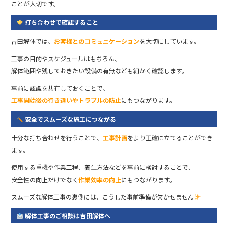
ことが大切です。
打ち合わせで確認すること
吉田解体では、
お客様とのコミュニケーション
を大切にしています。
工事の目的やスケジュールはもちろん、
解体範囲や残しておきたい設備の有無なども細かく確認します。
事前に認識を共有しておくことで、
工事開始後の行き違いやトラブルの防止
にもつながります。
安全でスムーズな施工につながる
十分な打ち合わせを行うことで、
工事計画
をより正確に立てることができ
ます。
使用する重機や作業工程、養生方法などを事前に検討することで、
安全性の向上だけでなく
作業効率の向上
にもつながります。
スムーズな解体工事の裏側には、こうした事前準備が欠かせません
解体工事のご相談は吉田解体へ