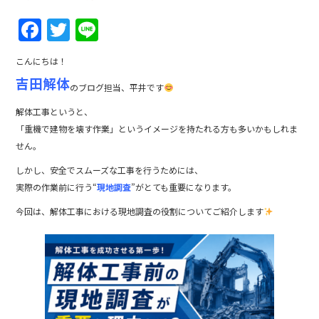
F
T
Li
a
w
n
こんにちは！
c
itt
e
吉田解体
のブログ担当、平井です
e
er
b
解体工事というと、
「重機で建物を壊す作業」というイメージを持たれる方も多いかもしれま
o
せん。
o
しかし、安全でスムーズな工事を行うためには、
k
実際の作業前に行う“
現地調査
”がとても重要になります。
今回は、解体工事における現地調査の役割についてご紹介します