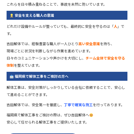
これらを日々積み重ねることで、事故を未然に防いでいます。
安全を支える職人の意識
どれだけ設備やルールが整っていても、最終的に安全を守るのは「
人
」で
す。
吉田解体では、経験豊富な職人が一人ひとり
高い安全意識
を持ち、
現場ごとに状況を判断しながら作業を進めています。
日々のコミュニケーションや声かけを大切にし、
チーム全体で安全を守る
体制
を整えています。
福岡県で解体工事をご検討の方へ
解体工事は、安全対策がしっかりしている会社に依頼することで、安心し
て進めることができます。
吉田解体では、安全第一を徹底し、
丁寧で確実な施工
を行っております。
福岡県で解体工事をご検討の際は、ぜひ吉田解体へ
安心して任せられる解体工事をご提供いたします。