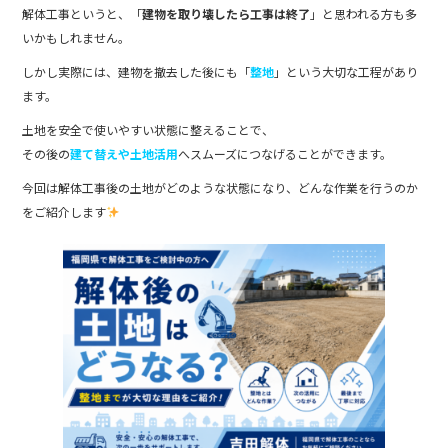
e
er
解体工事というと、「
建物を取り壊したら工事は終了
」と思われる方も多
b
いかもしれません。
o
しかし実際には、建物を撤去した後にも「
整地
」という大切な工程があり
ます。
o
土地を安全で使いやすい状態に整えることで、
k
その後の
建て替えや土地活用
へスムーズにつなげることができます。
今回は解体工事後の土地がどのような状態になり、どんな作業を行うのか
をご紹介します