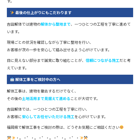
す。
最後の仕上がりにもこだわります
吉田解体では建物の
解体から整地まで
、一つひとつの工程を丁寧に進めて
います。
現場ごとの状況を確認しながら丁寧に整地を行い、
お客様が次の一歩を安心して踏み出せるよう心がけています。
目に見えない部分まで誠実に取り組むことが、
信頼につながる施工
だと考
えています。
解体工事をご検討中の方へ
解体工事は、建物を撤去するだけでなく、
その後の
土地活用まで見据えて進める
ことが大切です。
吉田解体では、一つひとつの工程を丁寧に行い、
お客様に
安心してお任せいただける施工
を心がけています。
福岡県で解体工事をご検討の際は、どうぞお気軽にご相談ください
・。・゜・。・゜・。・゜・。・゜・