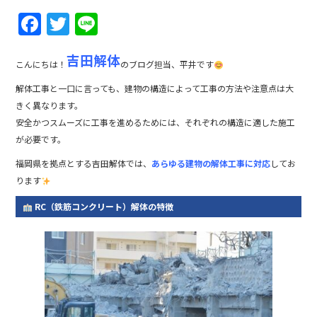
F
T
Li
a
w
n
吉田解体
c
itt
e
こんにちは！
のブログ担当、平井です
e
er
解体工事と一口に言っても、建物の構造によって工事の方法や注意点は大
b
きく異なります。
安全かつスムーズに工事を進めるためには、それぞれの構造に適した施工
o
が必要です。
o
福岡県を拠点とする吉田解体では、
あらゆる建物の解体工事に対応
してお
k
ります
RC（鉄筋コンクリート）解体の特徴