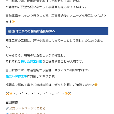
吉田解体では、現地調査やお打ち合わせを丁寧に行い、
お客様のご要望も伺いながら工事計画を組み立てています。
事前準備をしっかり行うことで、工事開始後もスムーズな施工につながり
ます
解体工事のご相談は吉田解体へ
解体工事の工期は、建物や現場によって一つとして同じものはありませ
ん。
だからこそ、現場の状況をしっかり確認し、
それぞれに
適した施工計画
をご提案することが大切です。
吉田解体では、木造住宅から店舗・オフィスの内部解体まで、
幅広い解体工事
に対応しております。
福岡県で解体工事をご検討の際は、ぜひお気軽にご相談ください
・。・゜・。・゜・。・゜・。・゜・
吉田解体
公式ホームページはこちら