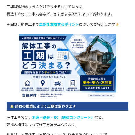
o
工期は建物の大きさだけで決まるわけではなく、
o
構造や立地、工事内容など、さまざまな条件によって変わります。
k
今回は、解体工事の
工期を左右するポイント
についてご紹介します
建物の構造によって工期は変わります
解体工事では、
木造・鉄骨・RC（鉄筋コンクリート）
など、
建物の構造によって施工方法が異なります。
例えば、木造住宅は比較的スムーズに作業を進めやすい一方で、