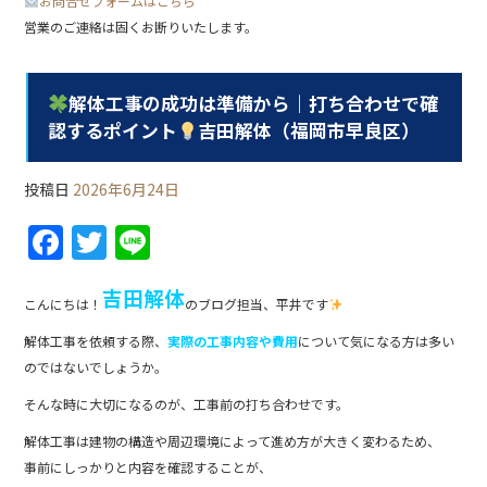
お問合せフォームはこちら
営業のご連絡は固くお断りいたします。
解体工事の成功は準備から｜打ち合わせで確
認するポイント
吉田解体（福岡市早良区）
投稿日
2026年6月24日
F
T
Li
a
w
n
吉田解体
c
itt
e
こんにちは！
のブログ担当、平井です
e
er
解体工事を依頼する際、
実際の工事内容や費用
について気になる方は多い
b
のではないでしょうか。
o
そんな時に大切になるのが、工事前の打ち合わせです。
o
解体工事は建物の構造や周辺環境によって進め方が大きく変わるため、
事前にしっかりと内容を確認することが、
k